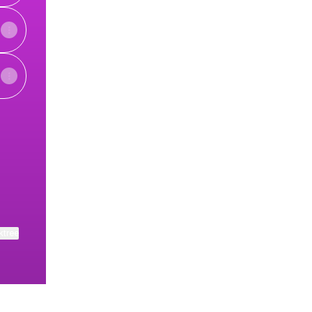
ktree
View on mobile