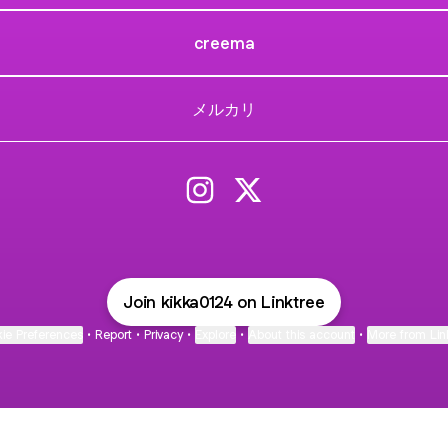
creema
メルカリ
販売について Instagram
販売について X
Join kikka0124 on Linktree
ie Preferences
•
Report
•
Privacy
•
Explore
•
About this account
•
More from Lin