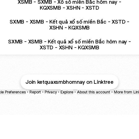
XSMB - SXMB - Xổ số miền Bắc hôm nay -
KQXSMB - XSHN - XSTD
SXMB - XSMB - Kết quả xổ số miền Bắc - XSTD -
XSHN - KQXSMB
SXMB - XSMB - Kết quả xổ số miền Bắc hôm nay -
XSTD - XSHN - KQXSMB
Join ketquaxsmbhomnay on Linktree
ie Preferences
•
Report
•
Privacy
•
Explore
•
About this account
•
More from Lin