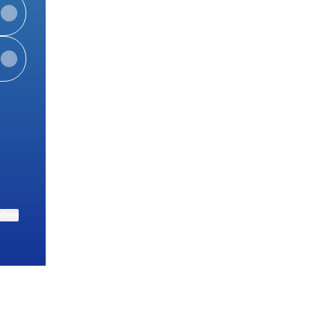
ktree
View on mobile