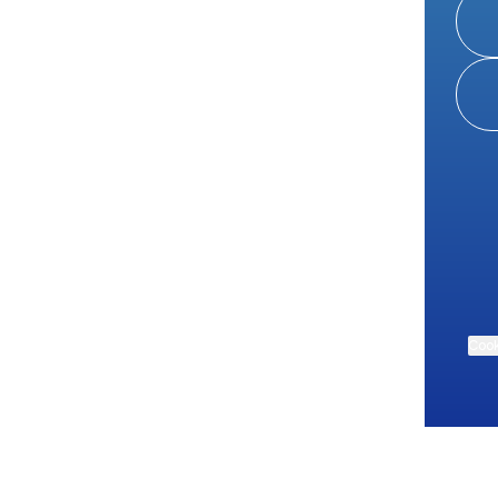
Cook
About this account
Explore other Linktrees
More from Linktree