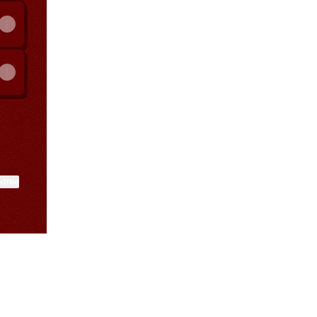
ktree
View on mobile