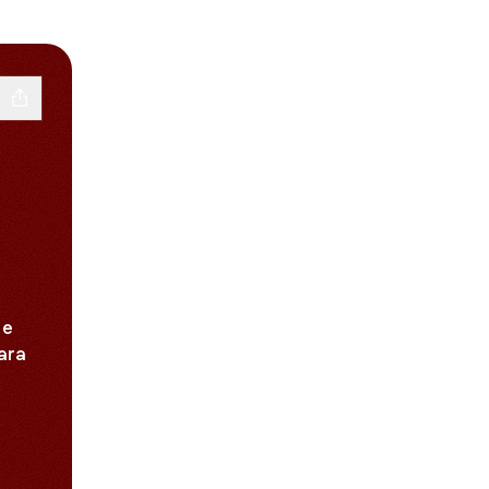
 e
ara