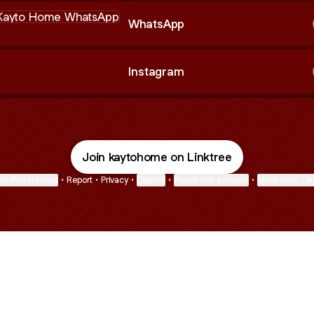
tsApp
WhatsApp
Instagram
Join kaytohome on Linktree
ie Preferences
•
Report
•
Privacy
•
Explore
•
About this account
•
More from Lin