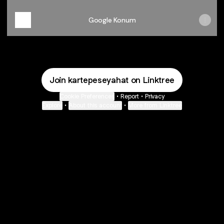
Google Konum
Join kartepeseyahat on Linktree
Cookie Preferences
•
Report
•
Privacy
Explore
•
About this account
•
More from Linktree