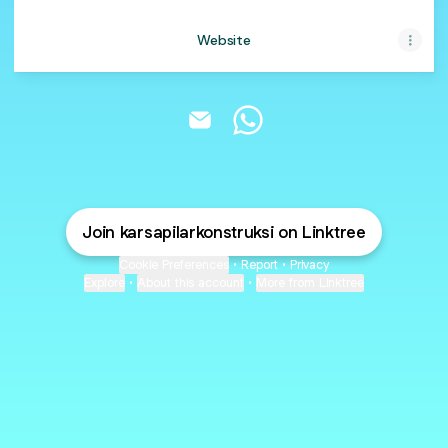
Website
Karsa Pilar Konstruksi Email
Karsa Pilar Konstruksi Wh
Join karsapilarkonstruksi on Linktree
Cookie Preferences
•
Report
•
Privacy
Explore
•
About this account
•
More from Linktree