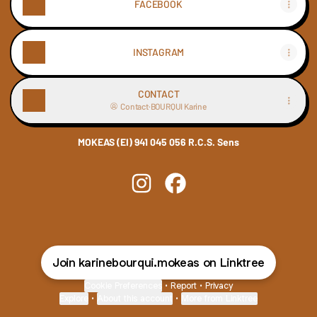
FACEBOOK
INSTAGRAM
CONTACT
Contact
·
BOURQUI Karine
MOKEAS (EI) 941 045 056 R.C.S. Sens
Créons ensemble l'unique Instagra
Créons ensemble l'unique F
Join karinebourqui.mokeas on Linktree
Cookie Preferences
•
Report
•
Privacy
Explore
•
About this account
•
More from Linktree