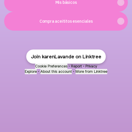
Mis básicos
Compra aceititos esenciales
Join karenLavande on Linktree
Cookie Preferences
•
Report
•
Privacy
Explore
•
About this account
•
More from Linktree