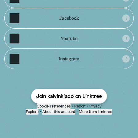
Facebook
Youtube
Instagram
Join kalvinkiado on Linktree
Cookie Preferences
•
Report
•
Privacy
Explore
•
About this account
•
More from Linktree