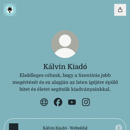
Kálvin Kiadó
Elsődleges célunk, hogy a Szentírás jobb
megértését és ez alapján az Isten igéjére épülő
hitet és életet segítsük kiadványainkkal.
Kálvin Kiadó Website
Kálvin Kiadó Facebook
Kálvin Kiadó YouTube
Kálvin Kiadó Insta
Kálvin Kiadó - Weboldal