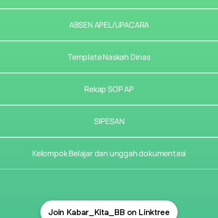
ABSEN APEL/UPACARA
Template Naskah Dinas
Rekap SOP AP
SIPESAN
Kelompok Belajar dan unggah dokumentasi
Join Kabar_Kita_BB on Linktree