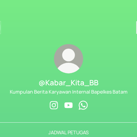
@Kabar_Kita_BB
Kumpulan Berita Karyawan Internal Bapelkes Batam
@Kabar_Kita_BB Instagram
@Kabar_Kita_BB YouTube
@Kabar_Kita_BB What
JADWAL PETUGAS