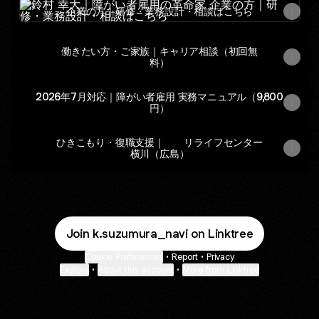
企業の方｜研修・業務設計・相談はこちら
働きたい方・ご家族｜キャリア相談（初回無
料）
2026年7月対応｜障がい者雇用 実務マニュアル（9,800
円）
ひきこもり・復職支援｜ リライフセンター
横川（広島）
Join k.suzumura_navi on Linktree
Cookie Preferences
•
Report
•
Privacy
Explore
•
About this account
•
More from Linktree