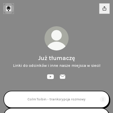
Już tłumaczę
Linki do odcinków i inne nasze miejsca w sieci!
Już tłumaczę YouTube
Już tłumaczę Email
Colm Toibin - tranksrypcja rozmowy