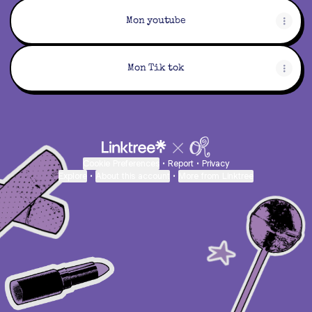
Mon youtube
Mon Tik tok
Cookie Preferences
•
Report
•
Privacy
Explore
•
About this account
•
More from Linktree