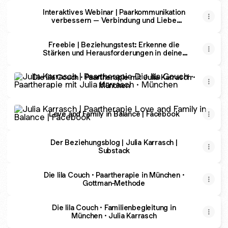
Interaktives Webinar | Paarkommunikation
verbessern – Verbindung und Liebe
stärken
Freebie | Beziehungstest: Erkenne die
Stärken und Herausforderungen in deiner
Beziehung.
Die lila Couch · Paartherapie mit Julia Karrasch · München
Die lila Couch · Paartherapie mit Julia Karrasch ·
München
Love and Family in Balance | Facebook
Love and Family in Balance | Facebook
Der Beziehungsblog | Julia Karrasch |
Substack
Die lila Couch · Paartherapie in München ·
Gottman-Methode
Die lila Couch · Familienbegleitung in
München · Julia Karrasch