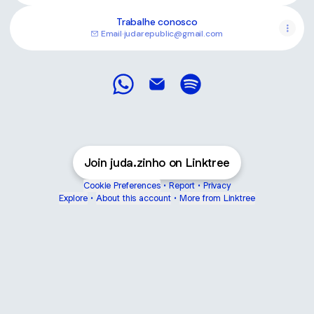
Trabalhe conosco
Email
·
judarepublic@gmail.com
Judázinho WhatsApp
Judázinho Email
Judázinho Spotify
Join juda.zinho on Linktree
Cookie Preferences
•
Report
•
Privacy
Explore
•
About this account
•
More from Linktree