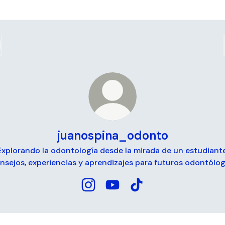
juanospina_odonto
Explorando la odontología desde la mirada de un estudiante
nsejos, experiencias y aprendizajes para futuros odontólog
juanospina_odonto Instagram
juanospina_odonto YouTube
juanospina_odonto Ti