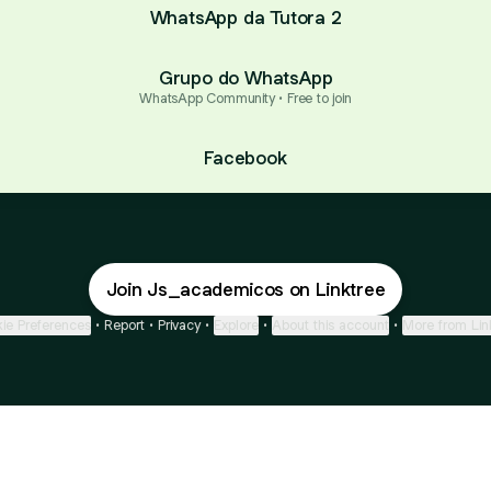
WhatsApp da Tutora 2
Grupo do WhatsApp
WhatsApp Community • Free to join
Facebook
Join Js_academicos on Linktree
ie Preferences
•
Report
•
Privacy
•
Explore
•
About this account
•
More from Lin