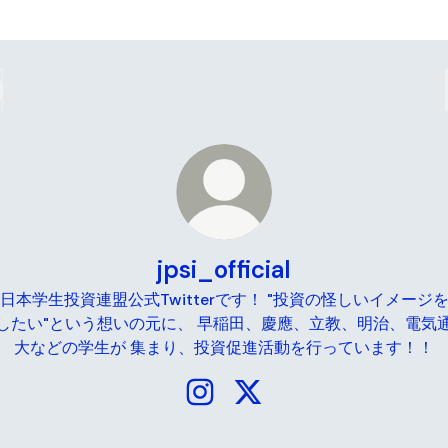
jpsi_official
日本学生投資連盟公式Twitterです！ "投資の怪しいイメージ
したい"という想いの元に、 早稲田、慶應、立教、明治、電気
大などの学生が 集まり、投資促進活動を行っています！！
jpsi_official Instagram
jpsi_official X