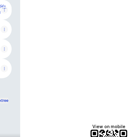
めの新たな金融教育カンファレンス「SIC2025」が東京証
学
ktree
View on mobile