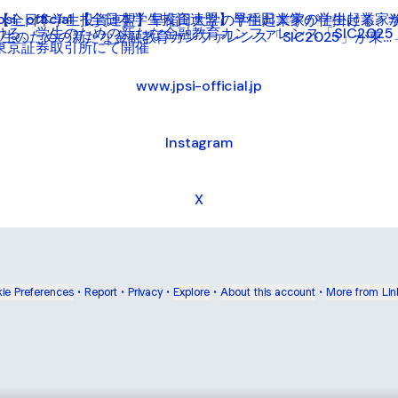
日本学生投資連盟】早稲田大学の学生起業家が仕掛ける、学生のた
【全日本学生投資連盟】早稲田大学の学生起業家が仕掛ける、
生のための新たな金融教育カンファレンス「SIC2025」が東京
証券取引所にて開催
www.jpsi-official.jp
Instagram
X
ie Preferences
•
Report
•
Privacy
•
Explore
•
About this account
•
More from Lin