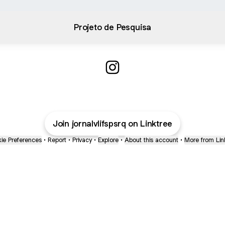
Projeto de Pesquisa
Jornal Vale Leitura Instagram
Join jornalvlifspsrq on Linktree
ie Preferences
•
Report
•
Privacy
•
Explore
•
About this account
•
More from Lin