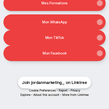
Mes Formations
Mon WhatsApp
Mon TikTok
Mon Facebook
Join jordanmarketing_ on Linktree
Cookie Preferences
•
Report
•
Privacy
Explore
•
About this account
•
More from Linktree