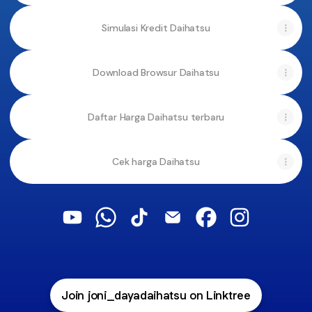
Simulasi Kredit Daihatsu
Download Browsur Daihatsu
Daftar Harga Daihatsu terbaru
Cek harga Daihatsu
Juragan Daihatsu YouTube
Juragan Daihatsu WhatsApp
Juragan Daihatsu TikTok
Juragan Daihatsu Email
Juragan Daihatsu 
Juragan Daih
Join joni_dayadaihatsu on Linktree