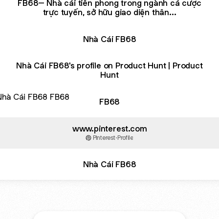
FB68– Nhà cái tiên phong trong ngành cá cược
trực tuyến, sở hữu giao diện thân...
Nhà Cái FB68
Nhà Cái FB68's profile on Product Hunt | Product
Hunt
8
FB68
www.pinterest.com
Pinterest
·
Profile
Nhà Cái FB68