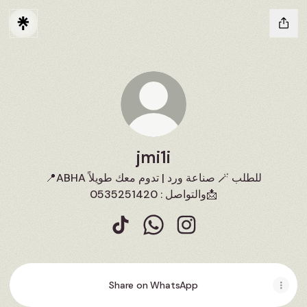
jmi1i
📍ABHA صناعة ورد | تدوم معك طويلاً 🪄 للطلب
والتواصل : 0535251420📩
jmi1i TikTok
jmi1i WhatsApp
jmi1i Instagram
Share on WhatsApp