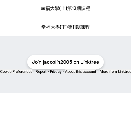
幸福大學(上)第12期課程
幸福大學(下)第11期課程
Join jacoblin2005 on Linktree
Cookie Preferences
•
Report
•
Privacy
•
About this account
•
More from Linktre