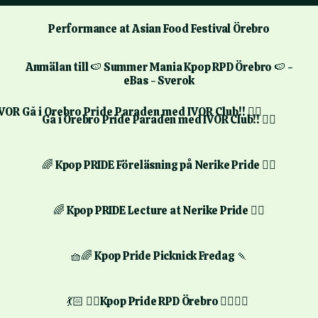
Performance at Asian Food Festival Örebro
Anmälan till 🍉 Summer Mania Kpop RPD Örebro 🍉 -
eBas - Sverok
Örebro Pride Paraden med IVOR Club!! 🏳️‍🌈
Gå i Örebro Pride Paraden med IVOR Club!! 🏳️‍🌈
🌈 Kpop PRIDE Föreläsning på Nerike Pride 🏳️‍🌈
🌈 Kpop PRIDE Lecture at Nerike Pride 🏳️‍🌈
🧺🌈 Kpop Pride Picknick Fredag 🍡
💃🏻 🏳️‍🌈Kpop Pride RPD Örebro 🏳️‍🌈💃🏻