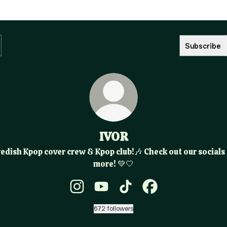
Subscribe
IVOR
edish Kpop cover crew & Kpop club!🎶 Check out our socials 
more! 💚🤍
IVOR Instagram
IVOR YouTube
IVOR TikTok
IVOR Facebook
672 followers