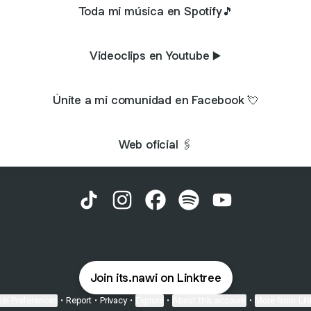
Toda mi música en Spotify🎵
Videoclips en Youtube ▶️
Únite a mi comunidad en Facebook 💘
Web oficial 🖇️
@its.nawi TikTok
@its.nawi Instagram
@its.nawi Facebook
@its.nawi Spotify
@its.nawi YouTu
Join its.nawi on Linktree
ie Preferences
•
Report
•
Privacy
•
Explore
•
About this account
•
More from Lin