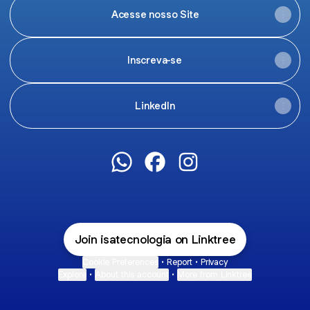
Acesse nosso Site
Inscreva-se
LinkedIn
@isatecnologia WhatsApp
@isatecnologia Facebook
@isatecnologia Instag
Join isatecnologia on Linktree
Cookie Preferences
•
Report
•
Privacy
Explore
•
About this account
•
More from Linktree