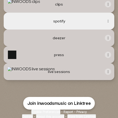
clips
spotify
deezer
press
live sessions
live sessions
Join inwoodsmusic on Linktree
Cookie Preferences
•
Report
•
Privacy
Explore
•
About this account
•
More from Linktree