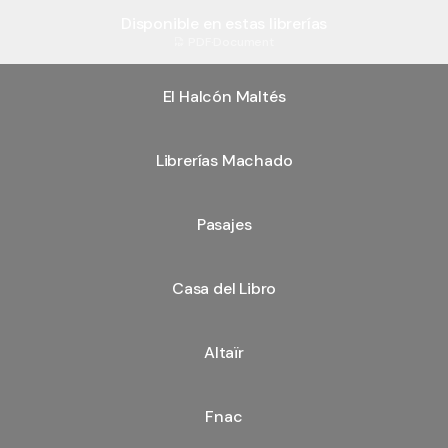
Disponible en estas librerías
PDF
·
Document
El Halcón Maltés
Librerías Machado
Pasajes
Casa del Libro
Altaïr
Fnac