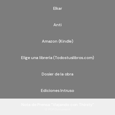
Elkar
Anti
Amazon (Kindle)
Elige una librería (Todostuslibros.com)
Dosier de la obra
Ediciones Intruso
Nota de Prensa "Viajando con Thirsty"
PDF
·
Document