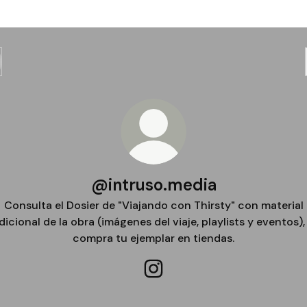
@intruso.media
Consulta el Dosier de "Viajando con Thirsty" con material
dicional de la obra (imágenes del viaje, playlists y eventos),
compra tu ejemplar en tiendas.
@intruso.media Instagram