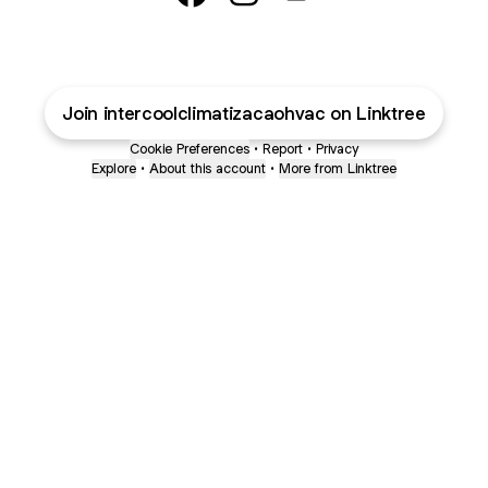
Intercool Climatização HVAC Face
Intercool Climatização HVAC
Intercool Climatização
Join intercoolclimatizacaohvac on Linktree
Cookie Preferences
•
Report
•
Privacy
Explore
•
About this account
•
More from Linktree