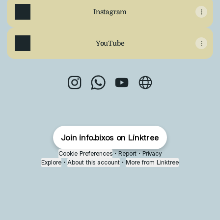
Instagram
YouTube
info.bixos Instagram
info.bixos WhatsApp
info.bixos YouTube
info.bixos Website
Join info.bixos on Linktree
Cookie Preferences
•
Report
•
Privacy
Explore
•
About this account
•
More from Linktree