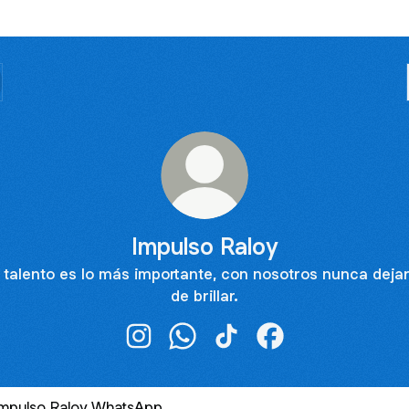
Impulso Raloy
 talento es lo más importante, con nosotros nunca deja
de brillar.
Impulso Raloy Instagram
Impulso Raloy WhatsApp
Impulso Raloy TikTok
Impulso Raloy Face
sApp