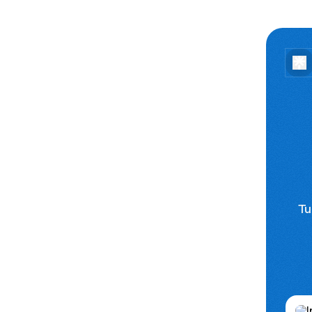
Tu
What