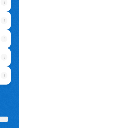
View on mobile
ktree