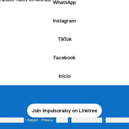
WhatsApp
Instagram
TikTok
Facebook
Inicio
Join impulsoraloy on Linktree
ie Preferences
•
Report
•
Privacy
•
Explore
•
About this account
•
More from Lin