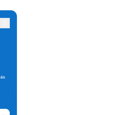
rás
book