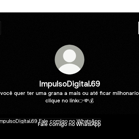
ImpulsoDigital.69
você quer ter uma grana a mais ou até ficar milhonario
clique no link👉💸💰
 comigo no WhatsApp
Fale comigo no WhatsApp