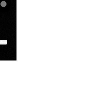
ktree
View on mobile