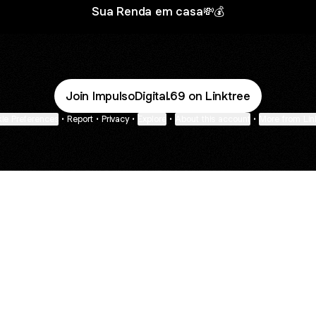
Sua Renda em casa💸💰
Join ImpulsoDigital.69 on Linktree
ie Preferences
•
Report
•
Privacy
•
Explore
•
About this account
•
More from Lin
next
bout