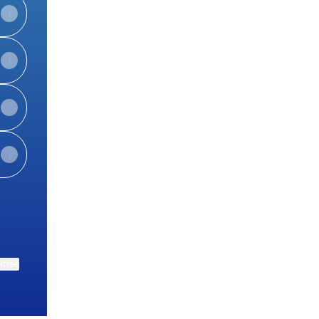
ktree
View on mobile