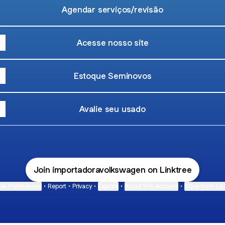
Agendar serviços/revisão
Acesse nosso site
Estoque Seminovos
Avalie seu usado
Join importadoravolkswagen on Linktree
ie Preferences
•
Report
•
Privacy
•
Explore
•
About this account
•
More from Lin