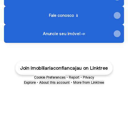
Fale conosco 📱
Anuncie seu imóvel 📣
Join imobiliariaconfiancajau on Linktree
Cookie Preferences
•
Report
•
Privacy
Explore
•
About this account
•
More from Linktree