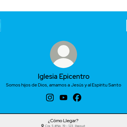
Iglesia Epicentro
Somos hijos de Dios, amamos a Jesús y al Espíritu Santo
Iglesia Epicentro Instagram
Iglesia Epicentro YouTube
Iglesia Epicentro Faceb
¿Cómo Llegar?
Cra. 5 #No. 19 - 123, Ibagué