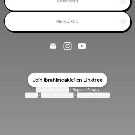
Sahibinden
Merkez Ofis
@ibrahimcakici Email
@ibrahimcakici Instagram
@ibrahimcakici YouTu
Join ibrahimcakici on Linktree
Cookie Preferences
•
Report
•
Privacy
Explore
•
About this account
•
More from Linktree