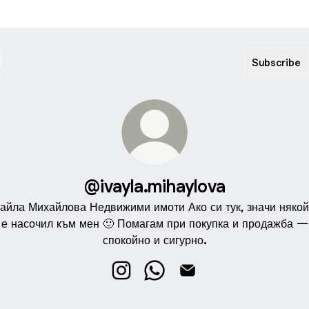
Subscribe
@ivayla.mihaylova
айла Михайлова Недвижими имоти Ако си тук, значи някой
е насочил към мен 🙂 Помагам при покупка и продажба —
спокойно и сигурно.
@ivayla.mihaylova Instagram
@ivayla.mihaylova WhatsApp
@ivayla.mihaylova Emai