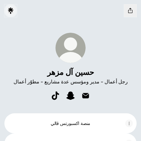
حسين آل مزهر
رجل أعمال - مدير ومؤسس عدة مشاريع - مطوّر أعمال
حسين آل مزهر Email
حسين آل مزهر Snapchat
حسين آل مزهر TikTok
منصة اكسبورتس ڤالي