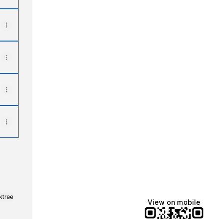
ktree
View on mobile