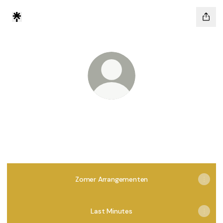
@hotelinegmond.nl
Een weekendje Egmond aan Zee. Wie wil dat
nou niet?
Zomer Arrangementen
Last Minutes