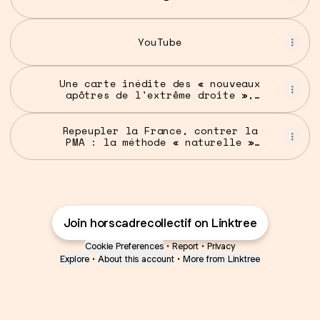
YouTube
Une carte inédite des « nouveaux
apôtres de l'extrême droite »,
ces associations soutenues par
Stérin
Repeupler la France, contrer la
PMA : la méthode « naturelle »
des catholiques réactionnaires
financée par Stérin
Join horscadrecollectif on Linktree
Cookie Preferences
•
Report
•
Privacy
Explore
•
About this account
•
More from Linktree