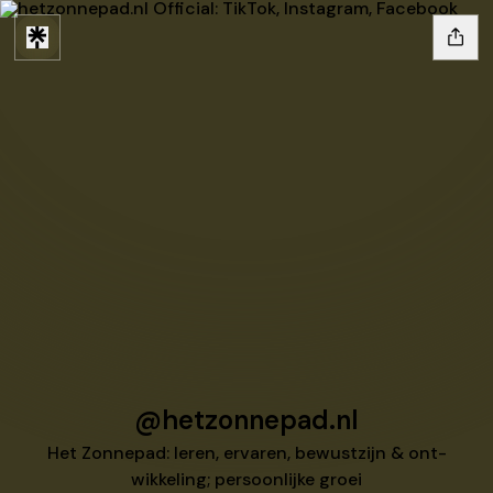
@hetzonnepad.nl
Het Zonnepad: leren, ervaren, bewustzijn & ont-
wikkeling; persoonlijke groei