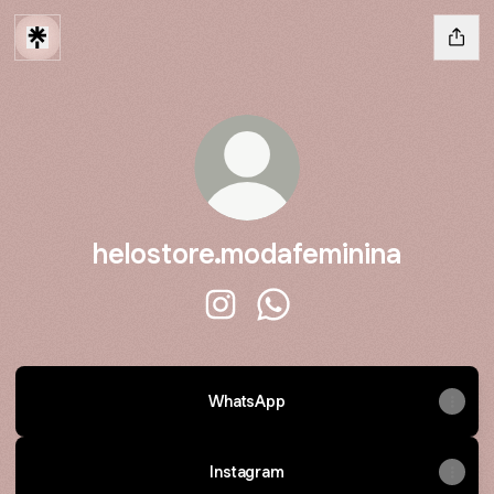
helostore.modafeminina
helostore.modafeminina Instagr
helostore.modafeminina 
WhatsApp
Instagram