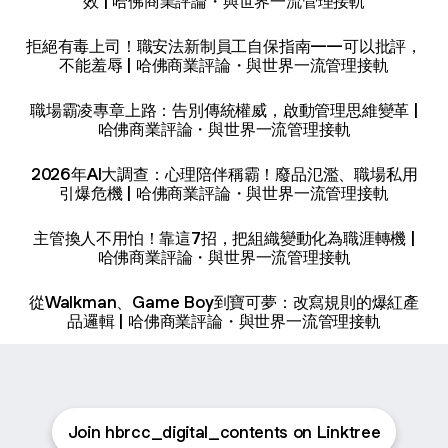
效 | 哈佛商業評論・與世界一流管理接軌
拒絕有毒上司！職安法新制員工自保指南——可以批評，
不能羞辱 | 哈佛商業評論・與世界一流管理接軌
職場霸凌專章上路：告別傳統權威，啟動管理思維變革 |
哈佛商業評論・與世界一流管理接軌
2026年AI大調查：心理陪伴稱霸！廢品氾濫、職場私用
引爆危機 | 哈佛商業評論・與世界一流管理接軌
主管換人不用怕！靠這7招，把組織變動化為職涯轉機 |
哈佛商業評論・與世界一流管理接軌
從Walkman、Game Boy到寶可夢：改寫規則的爆紅產
品邏輯 | 哈佛商業評論・與世界一流管理接軌
Join hbrcc_digital_contents on Linktree