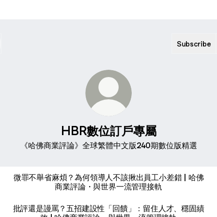
Subscribe
HBR數位訂戶專屬
《哈佛商業評論》全球繁體中文版240期數位版精選
微罪不舉省麻煩？為何領導人不該揪出員工小差錯 | 哈佛
商業評論・與世界一流管理接軌
批評還是謾罵？五招建設性「回饋」：留住人才、穩固績