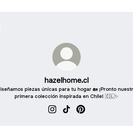
hazelhome.cl
iseñamos piezas únicas para tu hogar 🏡 ¡Pronto nuest
primera colección inspirada en Chile! 🇨🇱✨
hazelhome.cl Instagram
hazelhome.cl TikTok
hazelhome.cl Pinterest