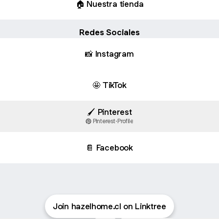
🏠 Nuestra tienda
Redes Sociales
📸 Instagram
🤩 TikTok
🖌️ Pinterest
Pinterest
·
Profile
📔 Facebook
Join hazelhome.cl on Linktree