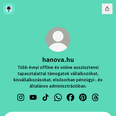
hanova.hu
Több évnyi offline és online asszisztensi
tapasztalattal támogatok vállalkozókat,
kisvállalkozásokat, elsősorban pénzügyi-, és
általános adminisztrációban.
hanova.hu Instagram
hanova.hu YouTube
hanova.hu TikTok
hanova.hu WhatsApp
hanova.hu Facebook
hanova.hu Pinter
hanova.hu