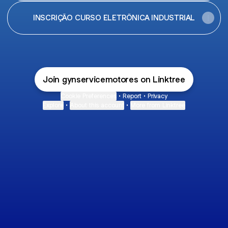
INSCRIÇÃO CURSO ELETRÔNICA INDUSTRIAL
Join gynservicemotores on Linktree
Cookie Preferences
•
Report
•
Privacy
Explore
•
About this account
•
More from Linktree