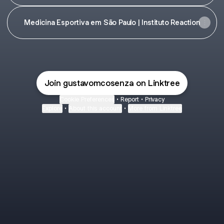
Medicina Esportiva em São Paulo | Instituto Reaction
Join gustavomcosenza on Linktree
Cookie Preferences
•
Report
•
Privacy
Explore
•
About this account
•
More from Linktree