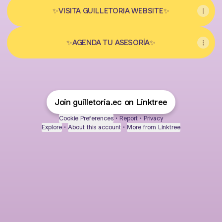
✨VISITA GUILLETORIA WEBSITE✨
✨AGENDA TU ASESORÍA✨
Join guilletoria.ec on Linktree
Cookie Preferences
•
Report
•
Privacy
Explore
•
About this account
•
More from Linktree